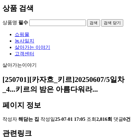
상품 검색
상품명
필수
검색
닫기
쇼핑몰
농사일지
살아가는 이야기
고객센터
살아가는이야기
[250701][카자흐_키르]20250607/5일차
_4...키르의 밤은 아름다워라...
페이지 정보
작성자
해담는 집
작성일
25-07-01 17:05
조회
2,816회
댓글
0건
관련링크